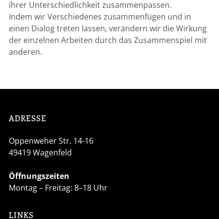
ihrer Unterschiedlichkeit zusammenpassen.
Indem wir Verschiedenes zusammenfügen und in
einen Dialog treten lassen, verändern wir die Wirkung
der einzelnen Arbeiten durch das Zusammenspiel mit
anderen.
Footer
ADRESSE
Oppenweher Str. 14-16
49419 Wagenfeld
Öffnungszeiten
Montag – Freitag: 8–18 Uhr
LINKS